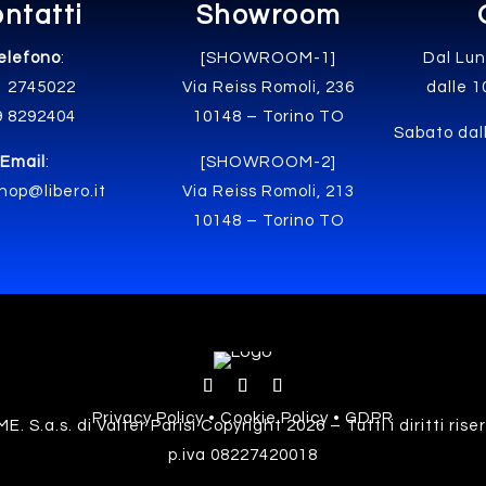
ntatti
Showroom
elefono
:
[SHOWROOM-1]
Dal Lun
1 2745022
Via Reiss Romoli, 236
dalle 1
9 8292404
10148 – Torino TO
Sabato dall
Email
:
[SHOWROOM-2]
hop@libero.it
Via Reiss Romoli, 213
10148 – Torino TO
Privacy Policy • Cookie Policy • GDPR
E. S.a.s. di Valter Parisi Copyright 2026 – Tutti i diritti rise
p.iva 08227420018