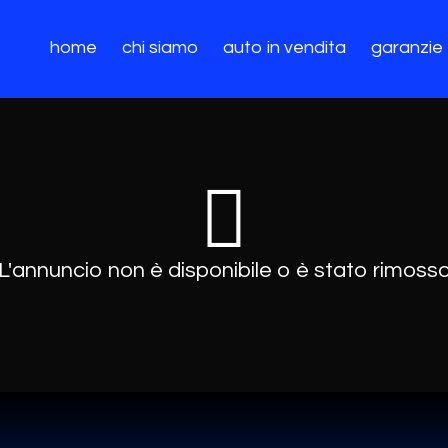
home
chi siamo
auto in vendita
garanzie
L'annuncio non è disponibile o è stato rimoss