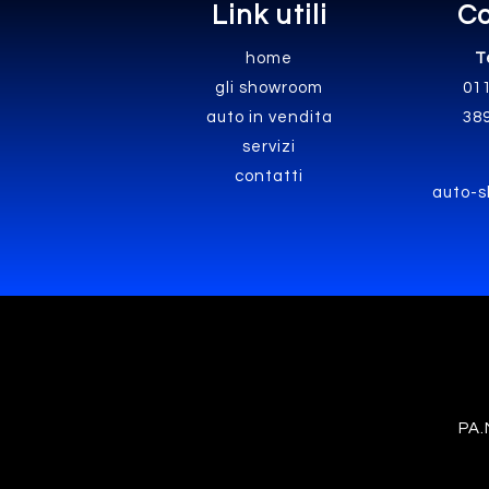
Link utili
Co
home
T
gli showroom
01
auto in vendita
38
servizi
contatti
auto-s
PA.M