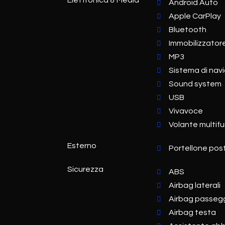
Elettronica & Media
Android Auto
Apple CarPlay
Bluetooth
Immobilizzator
MP3
Sistema di nav
Sound system
USB
Vivavoce
Volante multif
Esterno
Portellone post
Sicurezza
ABS
Airbag laterali
Airbag passeg
Airbag testa