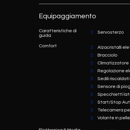
Equipaggiamento
Caratteristiche di
Servosterzo
guida
Comfort
Alzacristalli ele
Bracciolo
Climatizzatore
Regolazione ele
Sedili riscaldati
Sensore di pio
Specchietti late
Start/Stop Au
Telecamera per
Volante in pell