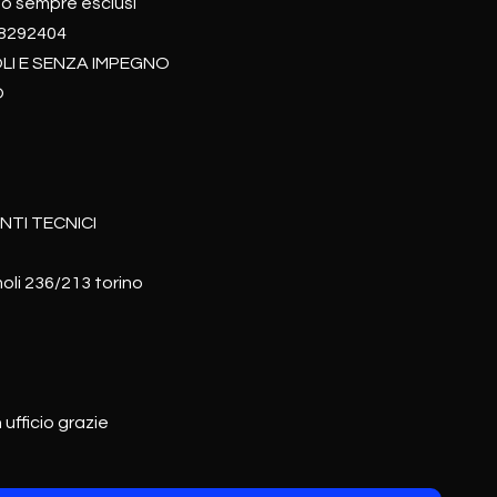
ono sempre esclusi
98292404
OLI E SENZA IMPEGNO
O
NTI TECNICI
moli 236/213 torino
 ufficio grazie