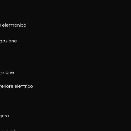
e elettronico
igazione
unzione
eriore elettrico
gero