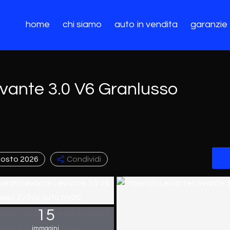
home
chi siamo
auto in vendita
garanzie
vante 3.0 V6 Granlusso
gosto 2026
Condividi
15
immagini