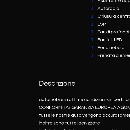
Assistente abb
Autoradio
Chiusura centr
ESP
Fari di profon
Fari full-LED
Fendinebbia
Frenata d'emer
Descrizione
automobile in ottime condizioni km certifica
CONFORMITA/ GARANZIA EUROPEA AGGI
tutte le nostre auto vengono accuratamen
inoltre sono tutte igenizzate