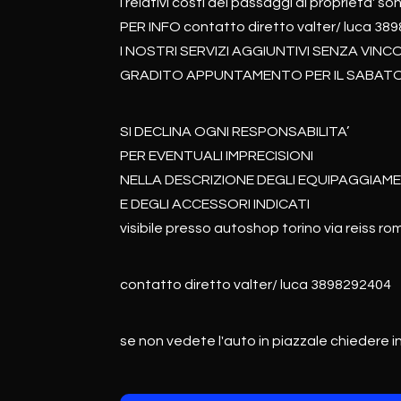
i relativi costi dei passaggi di proprieta' s
PER INFO contatto diretto valter/ luca 38
I NOSTRI SERVIZI AGGIUNTIVI SENZA VINC
GRADITO APPUNTAMENTO PER IL SABAT
SI DECLINA OGNI RESPONSABILITA’
PER EVENTUALI IMPRECISIONI
NELLA DESCRIZIONE DEGLI EQUIPAGGIAME
E DEGLI ACCESSORI INDICATI
visibile presso autoshop torino via reiss ro
contatto diretto valter/ luca 3898292404
se non vedete l'auto in piazzale chiedere in