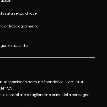
aglianti
alizzata senza chiave
dità antiabbagliamento
genza assistita
ti si esaminano permute finanziabile . 12 MESI DI
UNTIVA
te controllate e tagliandate prima della consegna