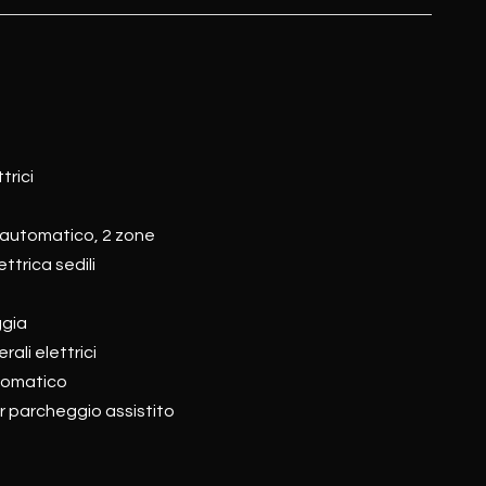
ttrici
 automatico, 2 zone
ttrica sedili
ggia
rali elettrici
tomatico
 parcheggio assistito
e