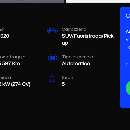
C
no
Carrozzeria
A
2020
SUV/Fuoristrada/Pick-
Vi
up
T
lometraggio
Tipo di cambio
5.597 Km
Automatico
tenza
Sedili
2 kW (274 CV)
5