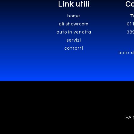
Link utili
Co
home
T
gli showroom
01
auto in vendita
38
servizi
contatti
auto-s
PA.M