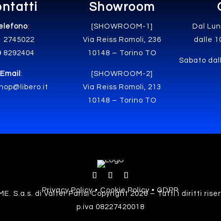
ntatti
Showroom
elefono
:
[SHOWROOM-1]
Dal Lun
1 2745022
Via Reiss Romoli, 236
dalle 1
9 8292404
10148 – Torino TO
Sabato dall
Email
:
[SHOWROOM-2]
hop@libero.it
Via Reiss Romoli, 213
10148 – Torino TO
Privacy Policy • Cookie Policy • GDPR
E. S.a.s. di Valter Parisi Copyright 2026 – Tutti i diritti rise
p.iva 08227420018