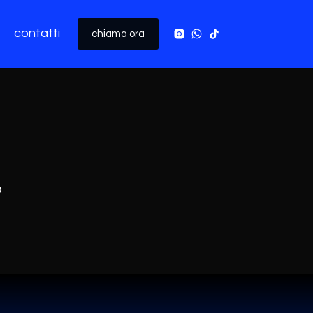
contatti
chiama ora
o