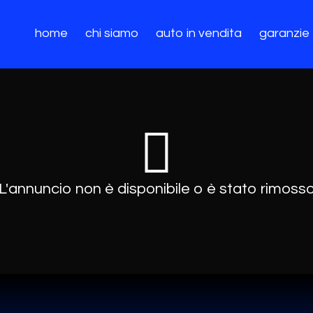
home
chi siamo
auto in vendita
garanzie
L'annuncio non è disponibile o è stato rimoss