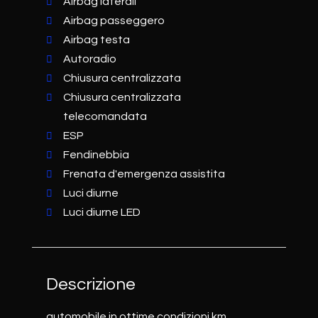
Airbag laterali
Airbag passeggero
Airbag testa
Autoradio
Chiusura centralizzata
Chiusura centralizzata
telecomandata
ESP
Fendinebbia
Frenata d'emergenza assistita
Luci diurne
Luci diurne LED
Descrizione
automobile in ottime condizioni km