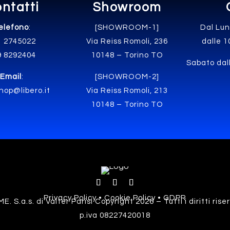
ntatti
Showroom
elefono
:
[SHOWROOM-1]
Dal Lun
1 2745022
Via Reiss Romoli, 236
dalle 1
9 8292404
10148 – Torino TO
Sabato dall
Email
:
[SHOWROOM-2]
hop@libero.it
Via Reiss Romoli, 213
10148 – Torino TO
Privacy Policy • Cookie Policy • GDPR
E. S.a.s. di Valter Parisi Copyright 2026 – Tutti i diritti rise
p.iva 08227420018