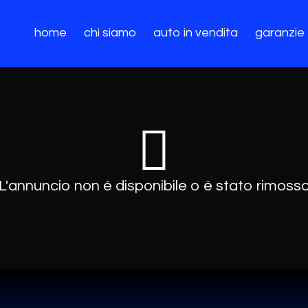
home
chi siamo
auto in vendita
garanzie
L'annuncio non è disponibile o è stato rimoss