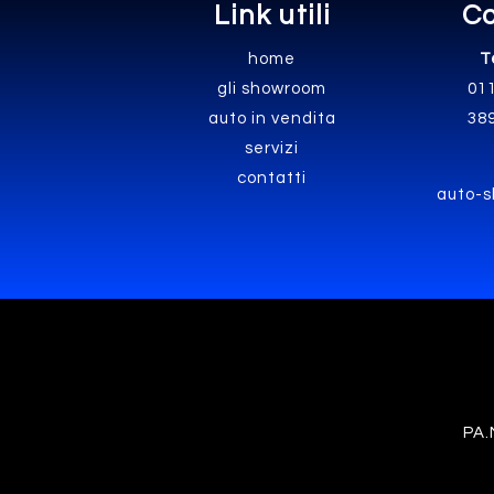
Link utili
Co
home
T
gli showroom
01
auto in vendita
38
servizi
contatti
auto-s
PA.M