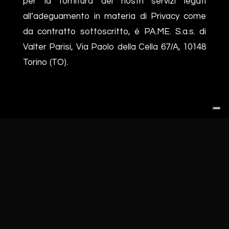
per la fornitura dei nostri servizi legati
all’adeguamento in materia di Privacy come
da contratto sottoscritto, è PA.ME. S.a.s. di
Valter Parisi, Via Paolo della Cella 67/A, 10148
Torino (TO).
Link utili
home
gli showroom