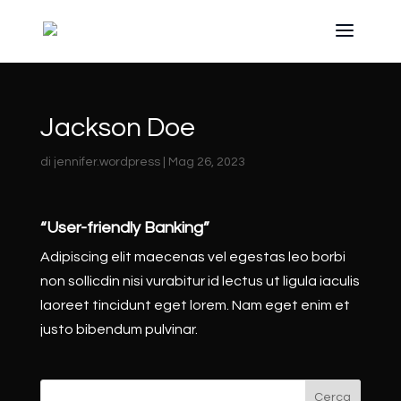
Jackson Doe
di
jennifer.wordpress
|
Mag 26, 2023
“User-friendly Banking”
Adipiscing elit maecenas vel egestas leo borbi
non sollicdin nisi vurabitur id lectus ut ligula iaculis
laoreet tincidunt eget lorem. Nam eget enim et
justo bibendum pulvinar.
Cerca